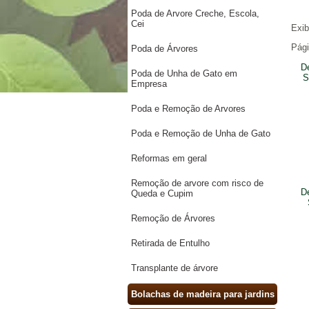
Poda de Arvore Creche, Escola,
Cei
Exi
Pág
Poda de Árvores
D
Poda de Unha de Gato em
S
Empresa
Poda e Remoção de Arvores
Poda e Remoção de Unha de Gato
Reformas em geral
Remoção de arvore com risco de
D
Queda e Cupim
Remoção de Árvores
Retirada de Entulho
Transplante de árvore
Bolachas de madeira para jardins