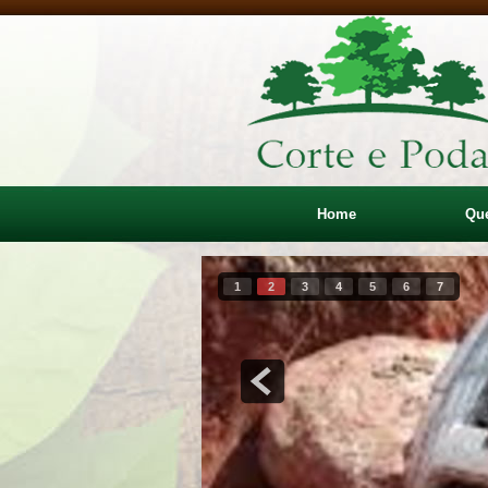
Home
Qu
1
2
3
4
5
6
7