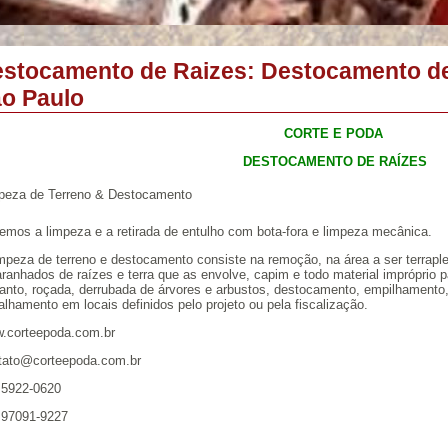
stocamento de Raizes: Destocamento de
o Paulo
CORTE E PODA
DESTOCAMENTO DE RAÍZES
peza de Terreno & Destocamento
emos a limpeza e a retirada de entulho com bota-fora e limpeza mecânica.
impeza de terreno e destocamento consiste na remoção, na área a ser terraple
anhados de raízes e terra que as envolve, capim e todo material impróprio pa
tanto, roçada, derrubada de árvores e arbustos, destocamento, empilhamento,
lhamento em locais definidos pelo projeto ou pela fiscalização.
.corteepoda.com.br
tato@corteepoda.com.br
 5922-0620
 97091-9227