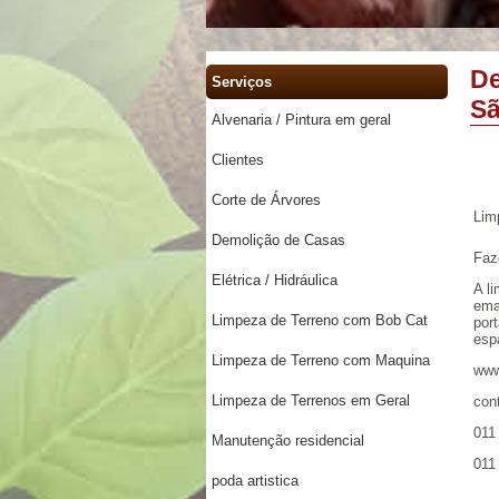
De
Serviços
Sã
Alvenaria / Pintura em geral
Clientes
Corte de Árvores
Lim
Demolição de Casas
Faz
Elétrica / Hidráulica
A l
emar
Limpeza de Terreno com Bob Cat
por
espa
Limpeza de Terreno com Maquina
www
Limpeza de Terrenos em Geral
con
011
Manutenção residencial
011
poda artistica