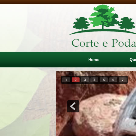
Home
Qu
1
2
3
4
5
6
7