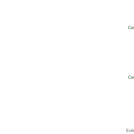
Cor
Cor
Exi