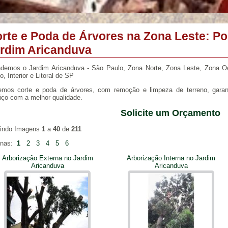
rte e Poda de Árvores na Zona Leste: Po
rdim Aricanduva
demos o Jardim Aricanduva - São Paulo, Zona Norte, Zona Leste, Zona O
o, Interior e Litoral de SP
mos corte e poda de árvores, com remoção e limpeza de terreno, garan
iço com a melhor qualidade.
Solicite um Orçamento
bindo Imagens
1
a
40
de
211
inas:
1
2
3
4
5
6
Arborização Externa no Jardim
Arborização Interna no Jardim
Aricanduva
Aricanduva