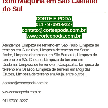
com Maquina em São Caetano
do Sul
CORTE E PODA
011 - 97091-9227
contato@corteepoda.com.br
www.corteepoda.com.br
Atendemos
Limpeza de terreno
em São Paulo,
Limpeza de
terreno
em Guarulhos,
Limpeza de terreno
em Santo
André,
Limpeza de terreno
em São Bernardo,
Limpeza de
terreno
em São Caetano,
Limpeza de terreno
em
Diadema,
Limpeza de terreno
em Carapicuiba,
Limpeza de
terreno
em Osasco,
Limpeza de terreno
em Mogi das
Cruzes,
Limpeza de terreno
em Arujá, entre outros.
contato@corteepoda.com.br
www.corteepoda.com.br
011 97091-9227