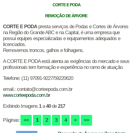
CORTE E PODA
REMOÇÃO DE ÁRVORE
CORTE E PODA
presta serviços de Podas e Cortes de Árvores
na Região do Grande ABC e na Capital, é uma empresa que
possui equipes especializadas e equipamentos adequados e
licenciados.
Removemos troncos, galhos e folhagens.
A CORTE E PODA está atenta as exigências do mercado e seus
profissionais tem formação e experiência no ramo de atuação.
Telefone: (11) 97091-9227/59220620
email.: contato@corteepoda.com.br
www.corteepoda.com.br
Exibindo Imagens
1
a
40
de
217
Páginas:
<<
1
2
3
4
>
>>