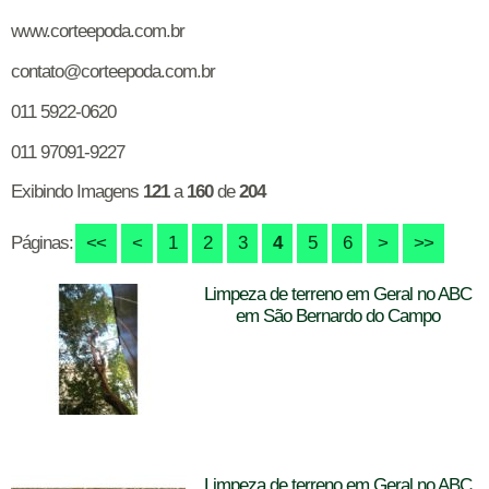
www.corteepoda.com.br
contato@corteepoda.com.br
011 5922-0620
011 97091-9227
Exibindo Imagens
121
a
160
de
204
Páginas:
<<
<
1
2
3
4
5
6
>
>>
Limpeza de terreno em Geral no ABC
em São Bernardo do Campo
Limpeza de terreno em Geral no ABC